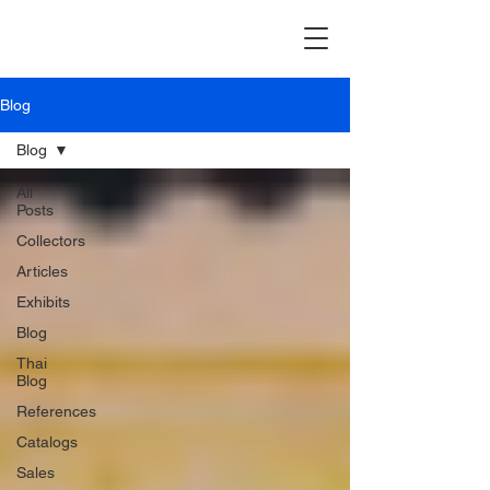
Blog
Blog
All
Posts
Collectors
Articles
Exhibits
Blog
Thai
Blog
References
Catalogs
Sales