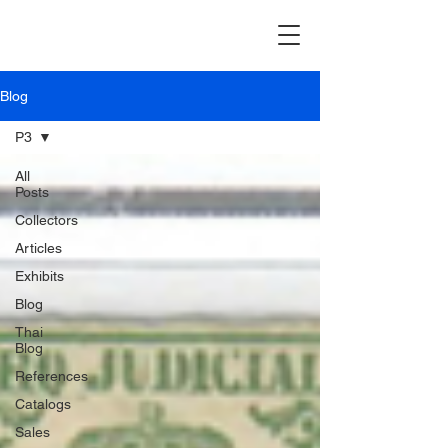
Blog
P3
All
Posts
Collectors
Articles
Exhibits
Blog
Thai
Blog
References
Catalogs
Sales