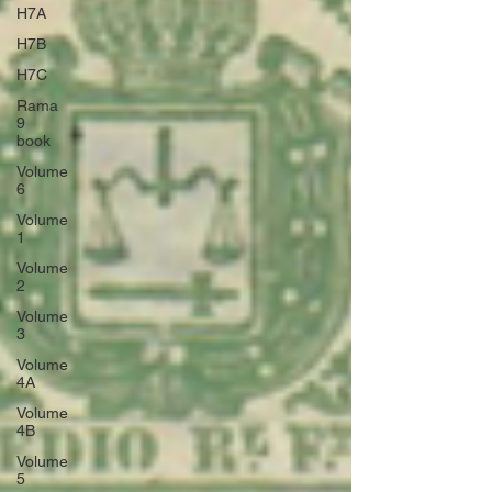
H7A
H7B
H7C
Rama
9
book
Volume
6
Volume
1
Volume
2
Volume
3
Volume
4A
Volume
4B
Volume
5