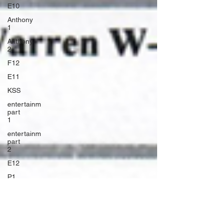
E10
Anthony
1
Anthony
2
F12
E11
KSS
entertainm
part
1
entertainm
part
2
E12
P1
P2
P3
L1