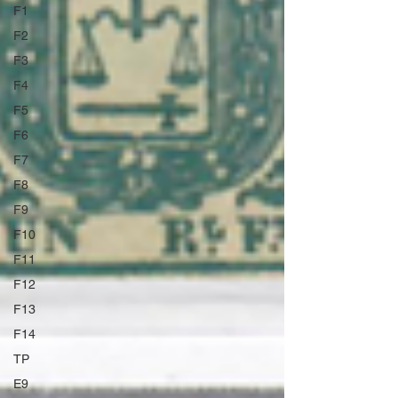
F1
F2
F3
F4
F5
F6
F7
F8
F9
F10
F11
F12
F13
F14
TP
E9