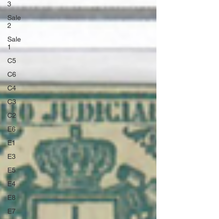
3
Sale
2
Sale
1
C5
C6
C4
C3
C2
E6
E1
E3
E5
E4
E8
E7