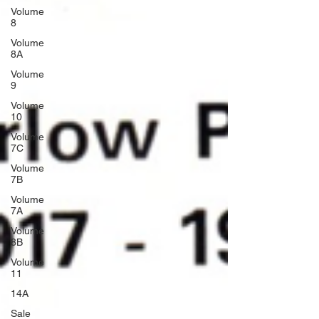
Volume
8
Volume
8A
Volume
9
Volume
10
Volume
7C
Volume
7B
Volume
7A
Volume
8B
Volume
11
14A
Sale