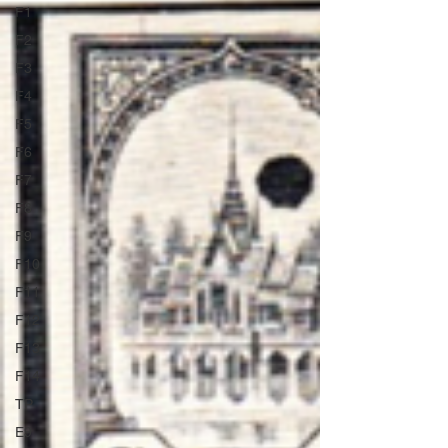
F1
F2
F3
F4
F5
F6
F7
F8
F9
F10
F11
F12
F13
F14
TP
E9