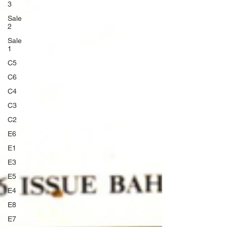
3
Sale
2
Sale
1
C5
C6
C4
C3
C2
E6
E1
E3
E5
E4
E8
E7