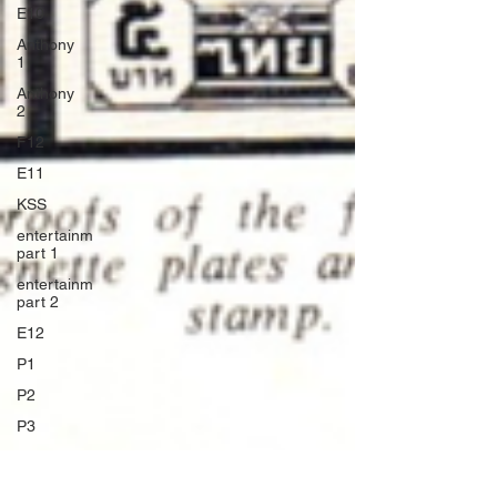
E10
Anthony
1
Anthony
2
F12
E11
KSS
entertainm
part 1
entertainm
part 2
E12
P1
P2
P3
L1
C1